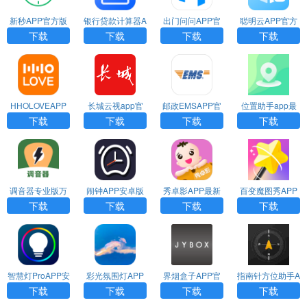
新秒APP官方版
银行贷款计算器A
出门问问APP官
聪明云APP官方
下载
PP最新版下载
方版下载
版下载
下载
下载
下载
下载
HHOLOVEAPP
长城云视app官
邮政EMSAPP官
位置助手app最
官方版
方版下载安装最
方版下载
新版免费下载
下载
下载
下载
下载
新版
调音器专业版万
闹钟APP安卓版
秀卓影APP最新
百变魔图秀APP
能版免费下载使
下载
版下载
最新版下载
下载
下载
下载
下载
用
智慧灯ProAPP安
彩光氛围灯APP
界烟盒子APP官
指南针方位助手A
卓版下载
安卓版下载
方版下载
PP安卓版下载
下载
下载
下载
下载