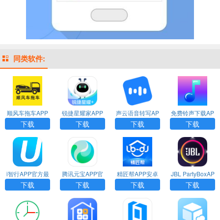
同类软件:
顺风车拖车APP
锐捷星耀家APP
声云语音转写AP
免费铃声下载AP
安卓版下载
官方版下载
P官方版下载
P安卓版下载
下载
下载
下载
下载
i智行APP官方最
腾讯元宝APP官
精匠帮APP安卓
JBL PartyBoxAP
新版
方最新版
版下载
P最新版下载
下载
下载
下载
下载