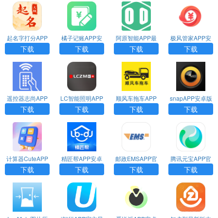
起名字打分APP
橘子记账APP安
阿原智能APP最
极风管家APP安
官方版下载
卓版下载
新版下载
卓版下载
下载
下载
下载
下载
遥控器志尚APP
LC智能照明APP
顺风车拖车APP
snapAPP安卓版
安卓版下载
最新版免费下载
安卓版下载
下载
下载
下载
下载
下载
计算器CuteAPP
精匠帮APP安卓
邮政EMSAPP官
腾讯元宝APP官
2024最新安卓版
版下载
方版下载
方最新版
下载
下载
下载
下载
下载